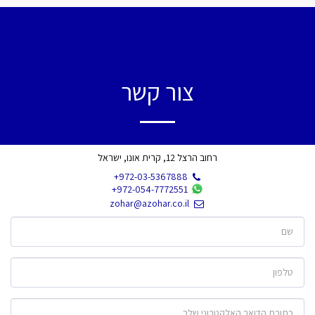
צור קשר
רחוב הרצל 12, קרית אונו, ישראל
+972-03-5367888
+972-054-7772551
zohar@azohar.co.il